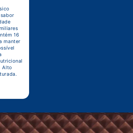
Carrefour
o clássico
rtura sabor
 qualidade
 e familiares
ixa contém 16
e para manter
É impossível
 Tabela
bela nutricional
to com Alto
ra Saturada.